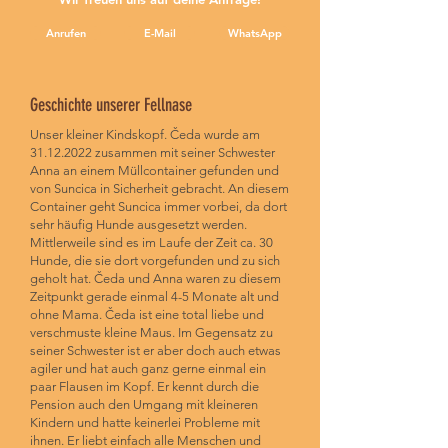
Anrufen
E-Mail
WhatsApp
Geschichte unserer Fellnase
Unser kleiner Kindskopf. Čeda wurde am
31.12.2022
zusammen mit seiner Schwester
Anna an einem Müllcontainer gefunden und
von Suncica in Sicherheit gebracht. An diesem
Container geht Suncica immer vorbei, da dort
sehr häufig Hunde ausgesetzt werden.
Mittlerweile sind es im Laufe der Zeit ca. 30
Hunde, die sie dort vorgefunden und zu sich
geholt hat. Čeda und Anna waren zu diesem
Zeitpunkt gerade einmal 4-5 Monate alt und
ohne Mama. Čeda ist eine total liebe und
verschmuste kleine Maus. Im Gegensatz zu
seiner Schwester ist er aber doch auch etwas
agiler und hat auch ganz gerne einmal ein
paar Flausen im Kopf. Er kennt durch die
Pension auch den Umgang mit kleineren
Kindern und hatte keinerlei Probleme mit
ihnen. Er liebt einfach alle Menschen und