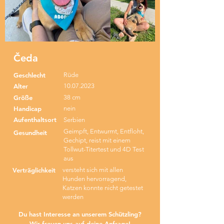
Čeda
Geschlecht
Rüde
Alter
10.07.2023
Größe
38 cm
Handicap
nein
Aufenthaltsort
Serbien
Geimpft, Entwurmt, Entfloht,
Gesundheit
Gechipt, reist mit einem
Tollwut-Titertest und 4D Test
aus
Verträglichkeit
versteht sich mit allen
Hunden hervorragend,
Katzen konnte nicht getestet
werden
Du hast Interesse an unserem Schützling?
Wir freuen uns auf deine Anfrage!