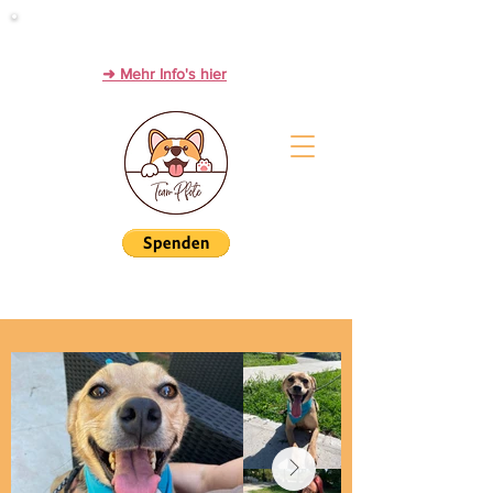
Werde Zwischenstation zum Glück!
PFLEGESTELLEN immer dringend gesucht.
➜ Mehr Info's hier