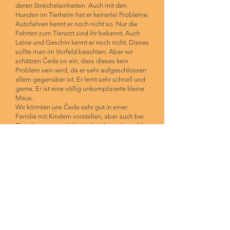
deren Streicheleinheiten. Auch mit den
Hunden im Tierheim hat er keinerlei Probleme.
Autofahren kennt er noch nicht so. Nur die
Fahrten zum Tierarzt sind ihr bekannt. Auch
Leine und Geschirr kennt er noch nicht. Dieses
sollte man im Vorfeld beachten. Aber wir
schätzen Čeda so ein, dass dieses kein
Problem sein wird, da er sehr aufgeschlossen
allem gegenüber ist. Er lernt sehr schnell und
gerne. Er ist eine völlig unkomplizierte kleine
Maus.
Wir könnten uns Čeda sehr gut in einer
Familie mit Kindern vorstellen, aber auch bei
Einzelpersonen wird er sich sicher sehr wohl
fühlen. Wir denken, dass auch ein
Hundekumpel oder Kumpeline kein Problem
sein würde.
Čeda reist nach positiver Vorkontrolle,
Schutzvertrag und einer Schutzgebühr,
gechipt, kastriert, geimpft, entwurmt und mit
einem serbischen Heimtierausweis (Serbien ist
kein EU-Land).