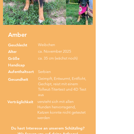
Amber
Geschlecht
Weibchen
Alter
ca. November 2025
Größe
ca. 35 cm (wächst noch)
Handicap
Aufenthaltsort
Serbien
Geimpft, Entwurmt, Entfloht,
Gesundheit
Gechipt, reist mit einem
Tollwut-Titertest und 4D Test
aus
Verträglichkeit
versteht sich mit allen
Hunden hervorragend,
Katzen konnte nicht getestet
werden
Du hast Interesse an unserem Schützling?
Wir freuen uns auf deine Anfrage!