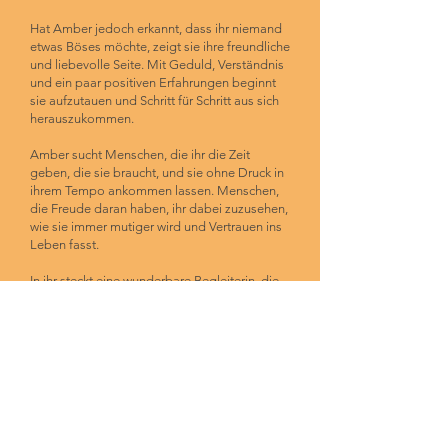
Hat Amber jedoch erkannt, dass ihr niemand
etwas Böses möchte, zeigt sie ihre freundliche
und liebevolle Seite. Mit Geduld, Verständnis
und ein paar positiven Erfahrungen beginnt
sie aufzutauen und Schritt für Schritt aus sich
herauszukommen.
Amber sucht Menschen, die ihr die Zeit
geben, die sie braucht, und sie ohne Druck in
ihrem Tempo ankommen lassen. Menschen,
die Freude daran haben, ihr dabei zuzusehen,
wie sie immer mutiger wird und Vertrauen ins
Leben fasst.
In ihr steckt eine wunderbare Begleiterin, die
sich eng an ihre Menschen binden wird, wenn
man ihr die Chance dazu gibt. Sie braucht
kein perfektes Zuhause – nur eines voller
Liebe, Geduld und Verständnis.
Jetzt fehlt Amber nur noch eines:
Ein Zuhause, in dem sie Sicherheit und
Geborgenheit finden darf. Einen Ort, an dem
aus vorsichtigem Vertrauen eine tiefe