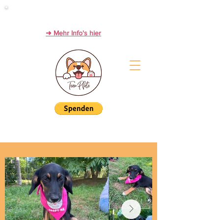
Werde Zwischenstation zum Glück!
PFLEGESTELLEN immer dringend gesucht.
➜ Mehr Info's hier