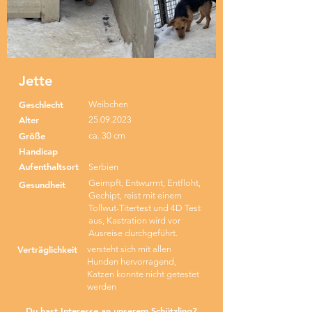
Jette
Geschlecht
Weibchen
Alter
25.09.2023
Größe
ca. 30 cm
Handicap
Aufenthaltsort
Serbien
Geimpft, Entwurmt, Entfloht,
Gesundheit
Gechipt, reist mit einem
Tollwut-Titertest und 4D Test
aus, Kastration wird vor
Ausreise durchgeführt.
Verträglichkeit
versteht sich mit allen
Hunden hervorragend,
Katzen konnte nicht getestet
werden
Du hast Interesse an unserem Schützling?