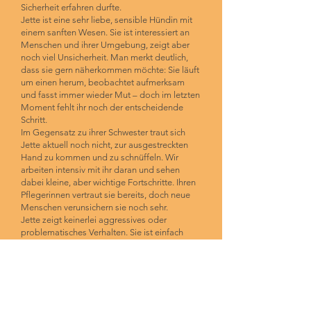
Sicherheit erfahren durfte.
Jette ist eine sehr liebe, sensible Hündin mit
einem sanften Wesen. Sie ist interessiert an
Menschen und ihrer Umgebung, zeigt aber
noch viel Unsicherheit. Man merkt deutlich,
dass sie gern näherkommen möchte: Sie läuft
um einen herum, beobachtet aufmerksam
und fasst immer wieder Mut – doch im letzten
Moment fehlt ihr noch der entscheidende
Schritt.
Im Gegensatz zu ihrer Schwester traut sich
Jette aktuell noch nicht, zur ausgestreckten
Hand zu kommen und zu schnüffeln. Wir
arbeiten intensiv mit ihr daran und sehen
dabei kleine, aber wichtige Fortschritte. Ihren
Pflegerinnen vertraut sie bereits, doch neue
Menschen verunsichern sie noch sehr.
Jette zeigt keinerlei aggressives oder
problematisches Verhalten. Sie ist einfach
noch ängstlich und braucht Zeit, Geduld und
ganz viel Verständnis. Für sie wünschen wir
uns Adoptanten, die bereit sind, sich mit ihr
auseinanderzusetzen, bei ihr zu bleiben und
ihr Schritt für Schritt zu zeigen, dass sie in
Sicherheit ist und keine Angst haben muss.