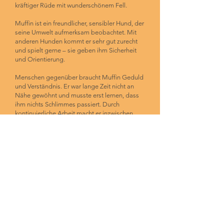
kräftiger Rüde mit wunderschönem Fell.
Muffin ist ein freundlicher, sensibler Hund, der
seine Umwelt aufmerksam beobachtet. Mit
anderen Hunden kommt er sehr gut zurecht
und spielt gerne – sie geben ihm Sicherheit
und Orientierung.
Menschen gegenüber braucht Muffin Geduld
und Verständnis. Er war lange Zeit nicht an
Nähe gewöhnt und musste erst lernen, dass
ihm nichts Schlimmes passiert. Durch
kontinuierliche Arbeit macht er inzwischen
tolle Fortschritte: Er öffnet sich immer mehr,
lässt Nähe zu und beginnt, Vertrauen
aufzubauen.
Für Muffin wünschen wir uns Menschen mit
Herz, Ruhe und Geduld – Menschen, die ihn
an die Pfote nehmen und ihm zeigen, dass er
angekommen ist. Er hat es so sehr verdient,
endlich ein liebevolles Zuhause zu finden.