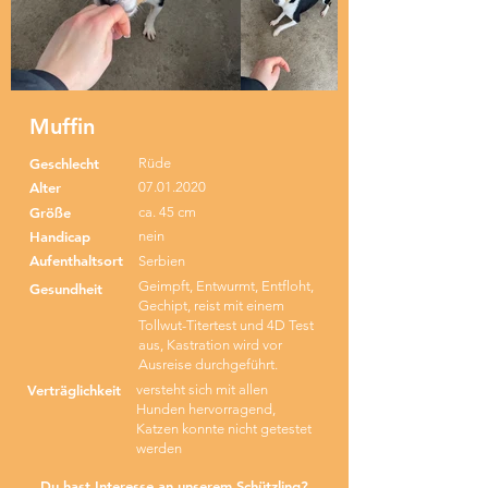
Muffin
Geschlecht
Rüde
Alter
07.01.2020
Größe
ca. 45 cm
Handicap
nein
Aufenthaltsort
Serbien
Geimpft, Entwurmt, Entfloht,
Gesundheit
Gechipt, reist mit einem
Tollwut-Titertest und 4D Test
aus, Kastration wird vor
Ausreise durchgeführt.
Verträglichkeit
versteht sich mit allen
Hunden hervorragend,
Katzen konnte nicht getestet
werden
Du hast Interesse an unserem Schützling?