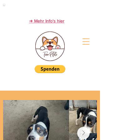
Werde Zwischenstation zum Glück!
PFLEGESTELLEN immer dringend gesucht.
➜ Mehr Info's hier