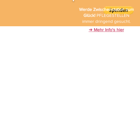
Werde Zwischenstation zum
Glück!
PFLEGESTELLEN
immer dringend gesucht.
➜ Mehr Info's hier