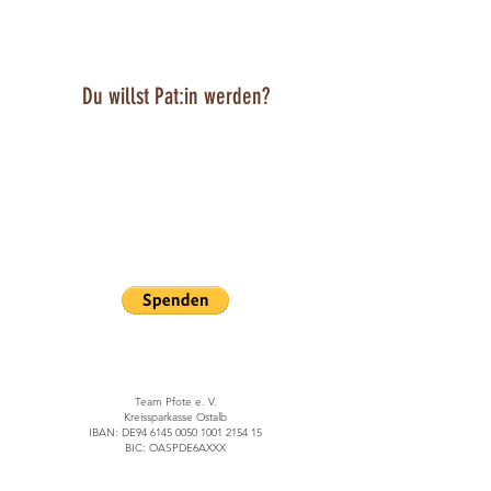
Umgang mit Kindern. Heute wartet der soziale,
lebensfrohe Kerl im Rudel sehnsüchtig auf sein „Für-
immer-Körbchen“. Ein treuer Begleiter zum Verlieben!
Du willst Pat:in werden?
Dann hast du folgende
Zahlungsmöglichkeiten
für deine monatlichen Spenden:
Richte eine
monatliche Spende
über Paypal ein:
Paypal
Richte eine monatliche Spende
über eine Banküberweisung ein:
Team Pfote e. V.
Kreissparkasse Ostalb
IBAN: DE94 6145 0050 1001 2154 15
BIC: OASPDE6AXXX
Banküberweisung