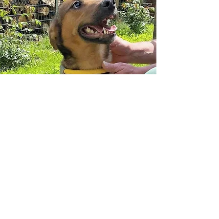
Bibi
Geschlecht:
Rüde
Geboren:
ca. September 2020
(End-)Größe:
wird noch ermittelt
Geschichte unserer Fellnase
Der süße Bibi blickt auf eine harte Zeit zurück: An
einer kurzen Kette litt er unter Hunger und
Einsamkeit. Doch sein Lebenswille war stärker! Nach
seiner Rettung blühte er in einer Pflegefamilie auf und
bewies dort sein sanftes Wesen, besonders im