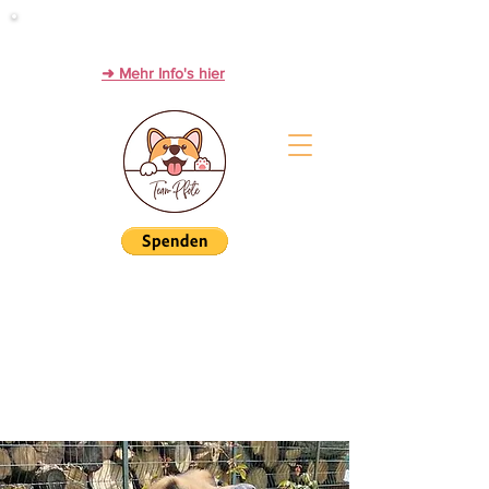
Werde Zwischenstation zum Glück!
PFLEGESTELLEN immer dringend gesucht.
➜ Mehr Info's hier
ÜBERNEHME EINE
PATENSCHAFT FÜR